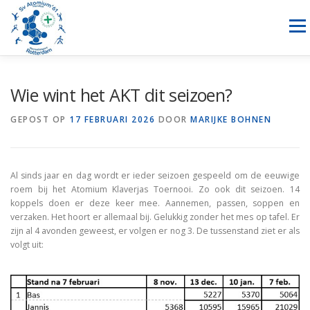
Ga
naar
Menu
de
inhoud
NIEUWS
HANDBAL
RECREATIESPORTEN
Wie wint het AKT dit seizoen?
GEPOST OP
17 FEBRUARI 2026
DOOR
MARIJKE BOHNEN
SPONSORING
OVER ONS
LID WORDEN
CONTACT
Al sinds jaar en dag wordt er ieder seizoen gespeeld om de eeuwige
roem bij het Atomium Klaverjas Toernooi. Zo ook dit seizoen. 14
koppels doen er deze keer mee. Aannemen, passen, soppen en
verzaken. Het hoort er allemaal bij. Gelukkig zonder het mes op tafel. Er
zijn al 4 avonden geweest, er volgen er nog 3. De tussenstand ziet er als
volgt uit: