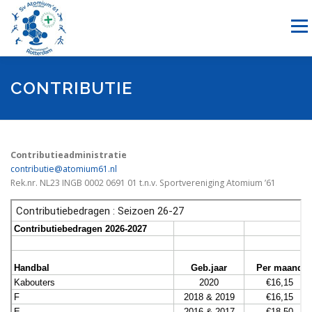
Ga
naar
Menu
de
inhoud
NIEUWS
HANDBAL
RECREATIESPORTEN
CONTRIBUTIE
SPONSORING
OVER ONS
LID WORDEN
CONTACT
Contributieadministratie
contributie@atomium61.nl
Rek.nr. NL23 INGB 0002 0691 01 t.n.v. Sportvereniging Atomium ’61