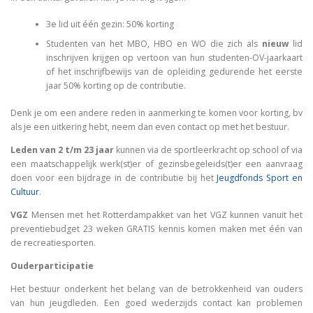
3e lid uit één gezin: 50% korting
Studenten van het MBO, HBO en WO die zich als
nieuw
lid
inschrijven krijgen op vertoon van hun studenten-OV-jaarkaart
of het inschrijfbewijs van de opleiding gedurende het eerste
jaar 50% korting op de contributie.
Denk je om een andere reden in aanmerking te komen voor korting, bv
als je een uitkering hebt, neem dan even contact op met het bestuur.
Leden van 2 t/m 23 jaar
kunnen via de sportleerkracht op school of via
een maatschappelijk werk(st)er of gezinsbegeleids(t)er een aanvraag
doen voor een bijdrage in de contributie bij het
Jeugdfonds Sport en
Cultuur
.
VGZ
Mensen met het Rotterdampakket van het VGZ kunnen vanuit het
preventiebudget 23 weken GRATIS kennis komen maken met één van
de recreatiesporten.
Ouderparticipatie
Het bestuur onderkent het belang van de betrokkenheid van ouders
van hun jeugdleden. Een goed wederzijds contact kan problemen