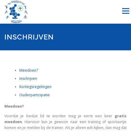
Ga
naar
Menu
de
inhoud
NIEUWS
HANDBAL
RECREATIESPORTEN
INSCHRIJVEN
SPONSORING
OVER ONS
LID WORDEN
CONTACT
Meedoen?
Inschrijven
Kortingsregelingen
Ouderparticipatie
Meedoen?
Voordat je besluit lid te worden mag je eerst een keer
gratis
meedoen
. Hiervoor kun je gewoon naar een training of sportuurtje
komen en je melden bij de trainer. Als je alleen wilt kijken, dan mag dat