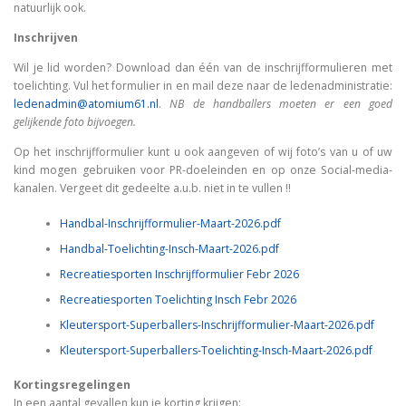
natuurlijk ook.
Inschrijven
Wil je lid worden? Download dan één van de inschrijfformulieren met
toelichting. Vul het formulier in en mail deze naar de ledenadministratie:
ledenadmin@atomium61.nl
.
NB de handballers moeten er een goed
gelijkende foto bijvoegen.
Op het inschrijfformulier kunt u ook aangeven of wij foto’s van u of uw
kind mogen gebruiken voor PR-doeleinden en op onze Social-media-
kanalen. Vergeet dit gedeelte a.u.b. niet in te vullen !!
Handbal-Inschrijfformulier-Maart-2026.pdf
Handbal-Toelichting-Insch-Maart-2026.pdf
Recreatiesporten Inschrijfformulier Febr 2026
Recreatiesporten Toelichting Insch Febr 2026
Kleutersport-Superballers-Inschrijfformulier-Maart-2026.pdf
Kleutersport-Superballers-Toelichting-Insch-Maart-2026.pdf
Kortingsregelingen
In een aantal gevallen kun je korting krijgen: