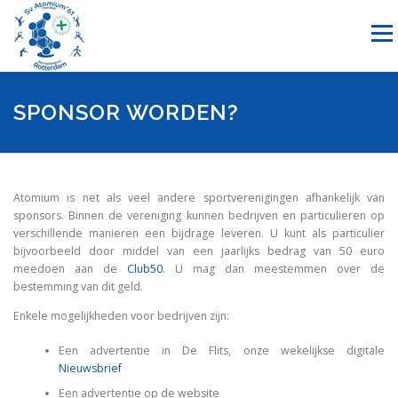
Ga
naar
Menu
de
inhoud
NIEUWS
HANDBAL
RECREATIESPORTEN
SPONSOR WORDEN?
SPONSORING
OVER ONS
LID WORDEN
CONTACT
Atomium is net als veel andere sportverenigingen afhankelijk van
sponsors. Binnen de vereniging kunnen bedrijven en particulieren op
verschillende manieren een bijdrage leveren. U kunt als particulier
bijvoorbeeld door middel van een jaarlijks bedrag van 50 euro
meedoen aan de
Club50
. U mag dan meestemmen over de
bestemming van dit geld.
Enkele mogelijkheden voor bedrijven zijn:
Een advertentie in De Flits, onze wekelijkse digitale
Nieuwsbrief
Een advertentie op de website