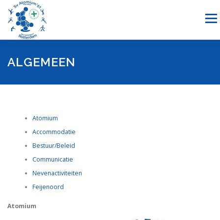
Ga
naar
Menu
de
inhoud
NIEUWS
HANDBAL
RECREATIESPORTEN
ALGEMEEN
SPONSORING
OVER ONS
LID WORDEN
CONTACT
Atomium
Accommodatie
Bestuur/Beleid
Communicatie
Nevenactiviteiten
Feijenoord
Atomium