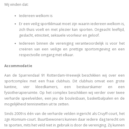
Wij vinden dat:
Iedereen welkom is
Er een veilig sportklimaat moet zijn waarin iedereen welkom is,
zich thuis voelt en met plezier kan sporten. Ongeacht leeftijd,
geslacht, etniciteit, seksuele voorkeur en geloof.
Iedereen binnen de vereniging verantwoordelijk is voor het
creëren van een veilige en prettige sportomgeving en een
respectvolle omgang met elkaar.
Accommodatie
Aan de Sparrendaal 91 Rotterdam-Vreewijk beschikken wij over een
sportcomplex met een fraai clubhuis. Dit clubhuis omvat een grote
kantine, vier kleedkamers, een bestuurskamer en een
fysiotherapieruimte. Op het complex beschikken wij verder over twee
verharde speelvelden, een jeu de boulesbaan, basketbalpalen en de
mogelijkheid tennisnetten uit te zetten.
Sinds 2009 is één van de verharde velden ingericht als Cruyff-court, het
zgn Atomium-court. Buurtbewoners kunnen daar iedere dag terecht om
te sporten, mits het veld niet in gebruik is door de vereniging. Zij kunnen