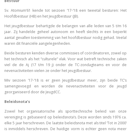
Bestuur
Sv. Atomium’61 kende tot seizoen ’17-’18 een tweetal besturen: Het
Hoofdbestuur (HB) en het Jeugdbestuur (JB).
Het jeugdbestuur behartigde de belangen van alle leden van 5 t/m 16
jaar. Zij handelde geheel autonoom en heeft slechts in een beperkt
aantal gevallen toestemming van het hoofdbestuur nodig gehad. Veelal
waren dit financiële aangelegenheden.
Beide besturen kenden diverse commissies of coördinatoren, zowel op
het technisch als het “culturele” vlak. Voor wat betreft technische zaken
viel de de Aj (17 t/m 19 j) onder de TC-zondagteams en voor de
nevenactiviteiten vielen ze onder het jeugdbestuur.
Miv seizoen ’17-’18 is er geen Jeugdbestuur meer, zijn beide TC’s
samengevoegd en worden de nevenactiviteiten voor de jeugd
georganiseerd door de JeugdCC.
Beleidsnota’s
Zowel het organisatorische als sporttechnische beleid van onze
vereniging is gebaseerd op beleidsnota’s. Deze worden sinds 1976 ca.
elke 5 jaar herschreven. De laatste beleidsnota met als titel ‘Tot in 2000’
is inmiddels herschreven. De huidige vorm is echter geen nota meer