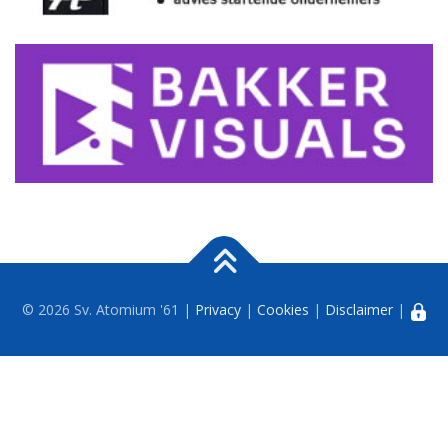
© 2026 Sv. Atomium '61 |
Privacy
|
Cookies
|
Disclaimer
|