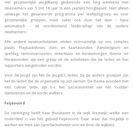
Het gezamenlijke jeugdkamp gedurende een lang weekend met
deelnemers van 5 t/m 18 jaar is een jaarlijks hoogtepunt. Niet alleen
vanwege het gevarieerde programma per leeftijdsgroep en voor
gezamenlijke groepen, maar zeker ook door het daar – bijna
automatisch – uit voortkomend ‘leiderschap’ van de oudere
deelnemers.
Alle andere nevenactiviteiten vinden voornamelijk op ons complex
plaats. Playbackshows, dart- en kaartavonden, (familie)sport- en
speldag, tennistoernooien, sinterklaas- en kerstvieringen, thema- en
feestavonden zijn een greep uit de activiteiten die de leden en hun
supporters aangeboden worden.
Voor de jeugd zijn het de JeugdCC-leden, bij de andere groepen zijn
het de leden die de organisatie op zich nemen. De thema-avonden met
een culinair tintje, zijn b.v. het succesnummer van het “oudste”
damesteam en de nordic walkers.
Feijenoord
De vereniging heeft haar thuishaven in de wijk Vreewijk, welke een
onderdeel is van het gebied Feijenoord. Daar waar dat mogelijk is
werken we mee aan (sport)activiteiten voor en door de wijk(en).