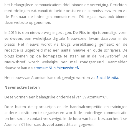
het belangrijkste communicatiemiddel binnen de vereniging. Berichten,
mededelingen e.d. vanuit de beide besturen en commissies werden via
de Flits naar de leden gecommuniceerd. Dit orgaan was ook binnen
deze website opgenomen.
In 2015 is een nieuwe weg ingeslagen. De Flits in zijn toenmalige vorm
verdween, een wekelijkse digitale Nieuwsbrief kwam daarvoor in de
plaats. Het nieuws wordt via blogs wereldkundig gemaakt en de
redactie is uitgebreid met een aantal nieuwe en oude schrijvers. De
blogs komen op de homepage te staan en in de Nieuwsbrief. De
Nieuwsbrief wordt wekelijks per mail rondgestuurd. Aanmelden
daarvoor kan via
atomium61.nl/nieuwsbrief/
Het nieuws van Atomium kan ook gevolgd worden via
Social Media
.
Nevenactiviteiten
Deze vormen een belangrijke onderdeel van Sv Atomium’61.
Door buiten de sportuurtjes en de handbalcompetitie en trainingen
andere activiteiten te organiseren wordt de onderlinge communicatie
en het sociale contact verstevigd. In de loop van haar bestaan heeft sv.
Atomium ’61 hier steeds veel aandacht aan gegeven.