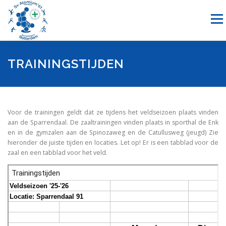
Ga
naar
Menu
de
inhoud
NIEUWS
HANDBAL
RECREATIESPORTEN
TRAININGSTIJDEN
SPONSORING
OVER ONS
LID WORDEN
CONTACT
Voor de trainingen geldt dat ze tijdens het veldseizoen plaats vinden
aan de Sparrendaal. De zaaltrainingen vinden plaats in sporthal de Enk
en in de gymzalen aan de Spinozaweg en de Catullusweg (jeugd) Zie
hieronder de juiste tijden en locaties. Let op! Er is een tabblad voor de
zaal en een tabblad voor het veld.