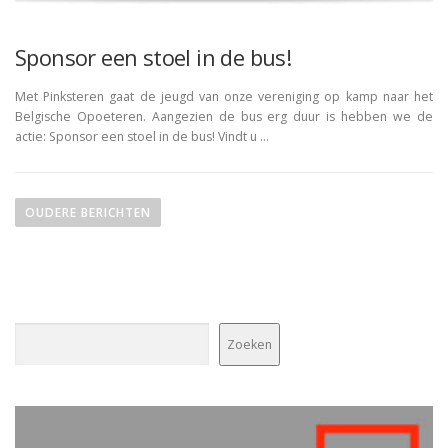
Sponsor een stoel in de bus!
Met Pinksteren gaat de jeugd van onze vereniging op kamp naar het
Belgische Opoeteren. Aangezien de bus erg duur is hebben we de
actie: Sponsor een stoel in de bus! Vindt u …
B
e
OUDERE BERICHTEN
r
i
c
h
Zoeken
t
Zoeken
e
n
n
a