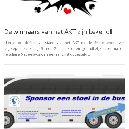
De winnaars van het AKT zijn bekend!!
Hierbij de definitieve stand van het AKT na de finale avond van
afgelopen zaterdag 9 mei. Zoals te doen gebruikelijk is er na de
reguliere 6 speelavonden een ranglijst opgesteld …