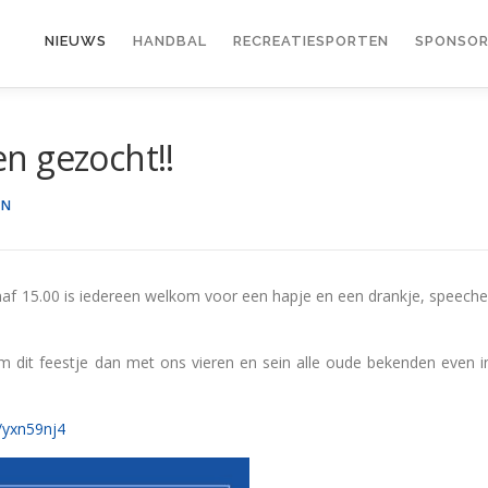
NIEUWS
HANDBAL
RECREATIESPORTEN
SPONSOR
n gezocht!!
EN
Vanaf 15.00 is iedereen welkom voor een hapje en een drankje, speeche
Kom dit feestje dan met ons vieren en sein alle oude bekenden even i
m/yxn59nj4