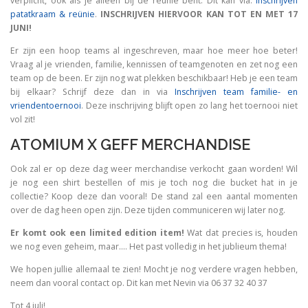
verplicht, ook als je alleen bij de reünie bent. Dit kan via:
Inschrijven
patatkraam & reünie
.
INSCHRIJVEN HIERVOOR KAN TOT EN MET 17
JUNI!
Er zijn een hoop teams al ingeschreven, maar hoe meer hoe beter!
Vraag al je vrienden, familie, kennissen of teamgenoten en zet nog een
team op de been. Er zijn nog wat plekken beschikbaar! Heb je een team
bij elkaar? Schrijf deze dan in via
Inschrijven team familie- en
vriendentoernooi
. Deze inschrijving blijft open zo lang het toernooi niet
vol zit!
ATOMIUM X GEFF MERCHANDISE
Ook zal er op deze dag weer merchandise verkocht gaan worden! Wil
je nog een shirt bestellen of mis je toch nog die bucket hat in je
collectie? Koop deze dan vooral! De stand zal een aantal momenten
over de dag heen open zijn. Deze tijden communiceren wij later nog.
Er komt ook een limited edition item!
Wat dat precies is, houden
we nog even geheim, maar…. Het past volledig in het jublieum thema!
We hopen jullie allemaal te zien! Mocht je nog verdere vragen hebben,
neem dan vooral contact op. Dit kan met Nevin via 06 37 32 40 37
Tot 4 juli!