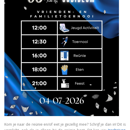
Kom je naar de reünie en/of eet je gezellig mee? Schrijf je dan in! Dit is