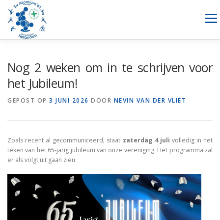
Ga
naar
Menu
de
inhoud
NIEUWS
HANDBAL
RECREATIESPORTEN
Nog 2 weken om in te schrijven voor
het Jubileum!
SPONSORING
OVER ONS
LID WORDEN
CONTACT
GEPOST OP
3 JUNI 2026
DOOR
NEVIN VAN DER VLIET
Zoals recent al gecommuniceerd, staat
zaterdag 4 juli
volledig in het
teken van het 65-jarig jubileum van onze vereniging. Het programma zal
er als volgt uit gaan zien: