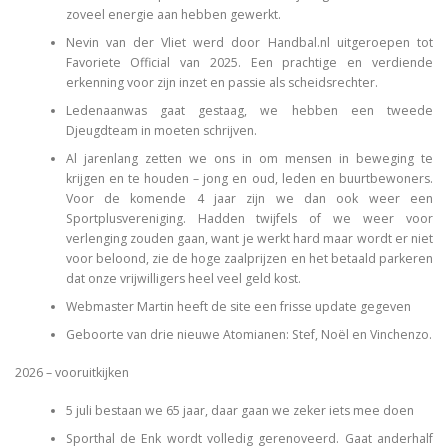
zoveel energie aan hebben gewerkt.
Nevin van der Vliet werd door Handbal.nl uitgeroepen tot
Favoriete Official van 2025. Een prachtige en verdiende
erkenning voor zijn inzet en passie als scheidsrechter.
Ledenaanwas gaat gestaag, we hebben een tweede
Djeugdteam in moeten schrijven.
Al jarenlang zetten we ons in om mensen in beweging te
krijgen en te houden – jong en oud, leden en buurtbewoners.
Voor de komende 4 jaar zijn we dan ook weer een
Sportplusvereniging. Hadden twijfels of we weer voor
verlenging zouden gaan, want je werkt hard maar wordt er niet
voor beloond, zie de hoge zaalprijzen en het betaald parkeren
dat onze vrijwilligers heel veel geld kost.
Webmaster Martin heeft de site een frisse update gegeven
Geboorte van drie nieuwe Atomianen: Stef, Noël en Vinchenzo.
2026 – vooruitkijken
5 juli bestaan we 65 jaar, daar gaan we zeker iets mee doen
Sporthal de Enk wordt volledig gerenoveerd. Gaat anderhalf