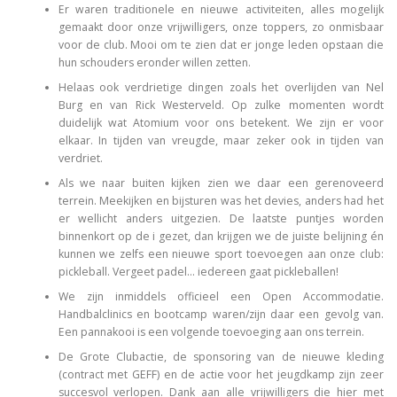
Er waren traditionele en nieuwe activiteiten, alles mogelijk
gemaakt door onze vrijwilligers, onze toppers, zo onmisbaar
voor de club. Mooi om te zien dat er jonge leden opstaan die
hun schouders eronder willen zetten.
Helaas ook verdrietige dingen zoals het overlijden van Nel
Burg en van Rick Westerveld. Op zulke momenten wordt
duidelijk wat Atomium voor ons betekent. We zijn er voor
elkaar. In tijden van vreugde, maar zeker ook in tijden van
verdriet.
Als we naar buiten kijken zien we daar een gerenoveerd
terrein. Meekijken en bijsturen was het devies, anders had het
er wellicht anders uitgezien. De laatste puntjes worden
binnenkort op de i gezet, dan krijgen we de juiste belijning én
kunnen we zelfs een nieuwe sport toevoegen aan onze club:
pickleball. Vergeet padel… iedereen gaat pickleballen!
We zijn inmiddels officieel een Open Accommodatie.
Handbalclinics en bootcamp waren/zijn daar een gevolg van.
Een pannakooi is een volgende toevoeging aan ons terrein.
De Grote Clubactie, de sponsoring van de nieuwe kleding
(contract met GEFF) en de actie voor het jeugdkamp zijn zeer
succesvol verlopen. Dank aan alle vrijwilligers die hier met