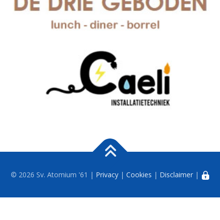
© 2026 Sv. Atomium '61 |
Privacy
|
Cookies
|
Disclaimer
|