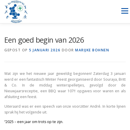
Ga
naar
Menu
de
inhoud
NIEUWS
HANDBAL
RECREATIESPORTEN
Een goed begin van 2026
GEPOST OP
5 JANUARI 2026
DOOR
MARIJKE BOHNEN
SPONSORING
OVER ONS
LID WORDEN
CONTACT
Wat zijn we het nieuwe jaar geweldig begonnen! Zaterdag 3 januari
werd er een fantastisch Winter Feest georganiseerd door Souraya, Britt
& Co. In de middag winterspelletjes, gevolgd door de
Nieuwjaarsreceptie, een BBQ waar 107!! opgaves voor waren en als
afsluiting een feest.
Uiteraard was er een speech van onze voorzitter André. In korte lijnen
sprak hij het volgende uit.
“2025 – een jaar om trots op te zijn.