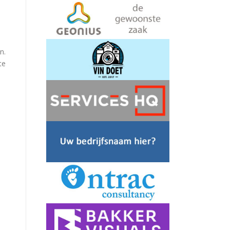
n.
te