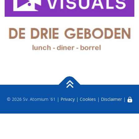
© 2026 Sv. Atomium '61 |
Privacy
|
Cookies
|
Disclaimer
|