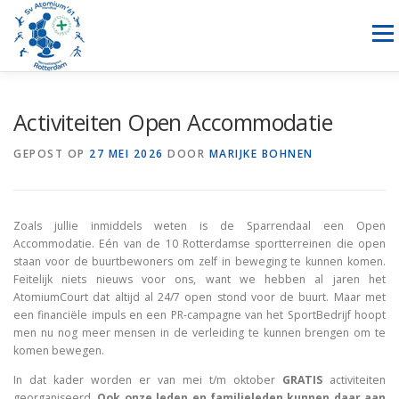
Ga
naar
Menu
de
inhoud
NIEUWS
HANDBAL
RECREATIESPORTEN
Activiteiten Open Accommodatie
GEPOST OP
27 MEI 2026
DOOR
MARIJKE BOHNEN
SPONSORING
OVER ONS
LID WORDEN
CONTACT
Zoals jullie inmiddels weten is de Sparrendaal een Open
Accommodatie. Eén van de 10 Rotterdamse sportterreinen die open
staan voor de buurtbewoners om zelf in beweging te kunnen komen.
Feitelijk niets nieuws voor ons, want we hebben al jaren het
AtomiumCourt dat altijd al 24/7 open stond voor de buurt. Maar met
een financiële impuls en een PR-campagne van het SportBedrijf hoopt
men nu nog meer mensen in de verleiding te kunnen brengen om te
komen bewegen.
In dat kader worden er van mei t/m oktober
GRATIS
activiteiten
georganiseerd.
Ook onze leden en familieleden kunnen daar aan