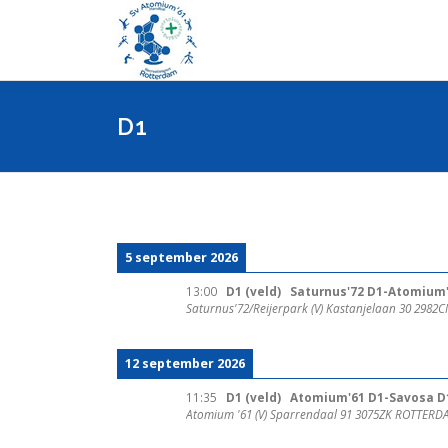
Ga
naar
de
inhoud
D1
5 september 2026
13:00
D1 (veld)
Saturnus'72 D1-Atomium'
Saturnus'72/Reijerpark (V) Kastanjelaan 30 298
12 september 2026
11:35
D1 (veld)
Atomium'61 D1-Savosa D
Atomium '61 (V) Sparrendaal 91 3075ZK ROTTER