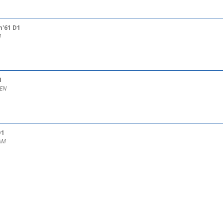
'61 D1
M
1
GEN
D1
DAM