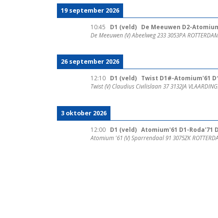
19 september 2026
10:45
D1 (veld)
De Meeuwen D2-Atomium
De Meeuwen (V) Abeelweg 233 3053PA ROTTERDA
26 september 2026
12:10
D1 (veld)
Twist D1#-Atomium'61 D
Twist (V) Claudius Civilislaan 37 3132JA VLAARDIN
3 oktober 2026
12:00
D1 (veld)
Atomium'61 D1-Roda'71 
Atomium '61 (V) Sparrendaal 91 3075ZK ROTTER