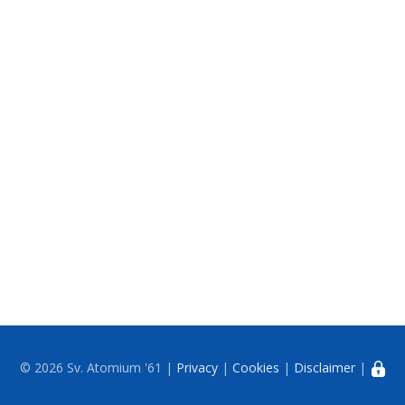
© 2026 Sv. Atomium '61 |
Privacy
|
Cookies
|
Disclaimer
|